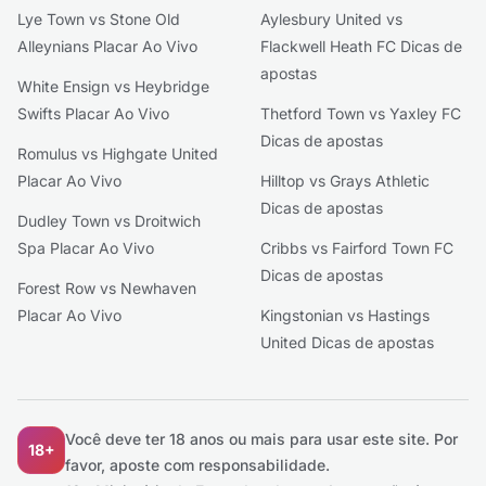
Lye Town vs Stone Old
Aylesbury United vs
Alleynians Placar Ao Vivo
Flackwell Heath FC Dicas de
apostas
White Ensign vs Heybridge
Swifts Placar Ao Vivo
Thetford Town vs Yaxley FC
Dicas de apostas
Romulus vs Highgate United
Placar Ao Vivo
Hilltop vs Grays Athletic
Dicas de apostas
Dudley Town vs Droitwich
Spa Placar Ao Vivo
Cribbs vs Fairford Town FC
Dicas de apostas
Forest Row vs Newhaven
Placar Ao Vivo
Kingstonian vs Hastings
United Dicas de apostas
Você deve ter 18 anos ou mais para usar este site.
Por
18+
favor, aposte com responsabilidade.