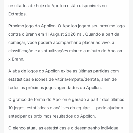
resultados de hoje do Apollon estão disponíveis no
Extratips.
Próximo jogo do Apollon. O Apollon jogará seu próximo jogo
contra o Brann em 11 August 2026 na . Quando a partida
começar, você poderá acompanhar o placar ao vivo, a
classificação e as atualizações minuto a minuto de Apollon
x Brann.
A aba de jogos do Apollon exibe as últimas partidas com
estatísticas e ícones de vitória/empate/derrota, além de
todos os próximos jogos agendados do Apollon.
O gráfico de forma do Apollon é gerado a partir dos últimos
10 jogos, estatísticas e análises da equipe — pode ajudar a
antecipar os próximos resultados do Apollon.
O elenco atual, as estatísticas e o desempenho individual