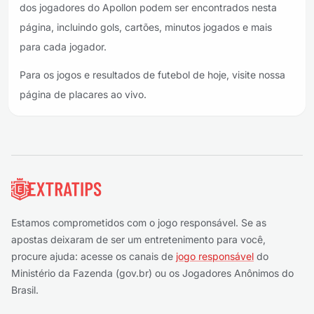
dos jogadores do Apollon podem ser encontrados nesta
página, incluindo gols, cartões, minutos jogados e mais
para cada jogador.
Para os jogos e resultados de futebol de hoje, visite nossa
página de placares ao vivo.
Rodapé
Estamos comprometidos com o jogo responsável. Se as
apostas deixaram de ser um entretenimento para você,
procure ajuda: acesse os canais de
jogo responsável
do
Ministério da Fazenda (gov.br) ou os Jogadores Anônimos do
Brasil.