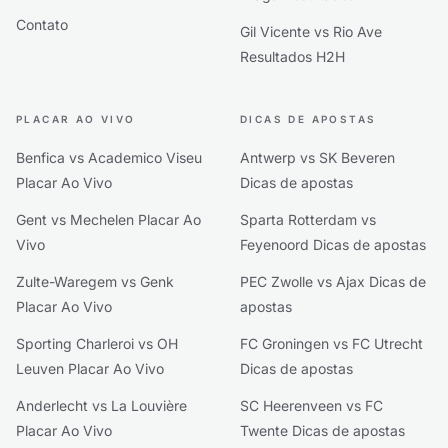
Contato
Gil Vicente vs Rio Ave
Resultados H2H
PLACAR AO VIVO
DICAS DE APOSTAS
Benfica vs Academico Viseu
Antwerp vs SK Beveren
Placar Ao Vivo
Dicas de apostas
Gent vs Mechelen Placar Ao
Sparta Rotterdam vs
Vivo
Feyenoord Dicas de apostas
Zulte-Waregem vs Genk
PEC Zwolle vs Ajax Dicas de
Placar Ao Vivo
apostas
Sporting Charleroi vs OH
FC Groningen vs FC Utrecht
Leuven Placar Ao Vivo
Dicas de apostas
Anderlecht vs La Louvière
SC Heerenveen vs FC
Placar Ao Vivo
Twente Dicas de apostas