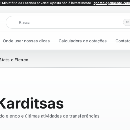
+ Ministério da Fazenda adverte: Aposta não é investimento ·
apostelegalmente.com
Buscar
⌘
K
Onde usar nossas dicas
Calculadora de cotações
Contat
Stats e Elenco
Karditsas
 do elenco e últimas atividades de transferências