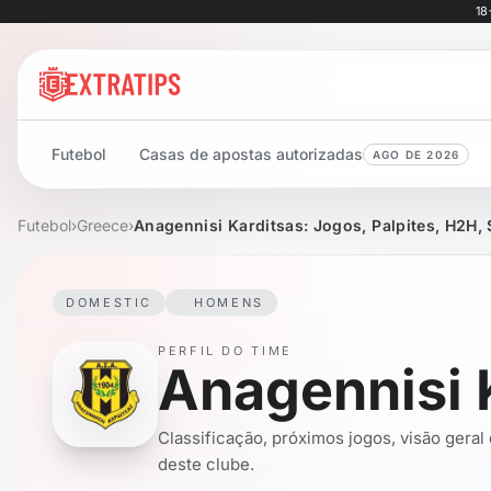
18
Futebol
Casas de apostas autorizadas
AGO DE 2026
Futebol
›
Greece
›
Anagennisi Karditsas: Jogos, Palpites, H2H, 
DOMESTIC
HOMENS
PERFIL DO TIME
Anagennisi 
Classificação, próximos jogos, visão geral
deste clube.