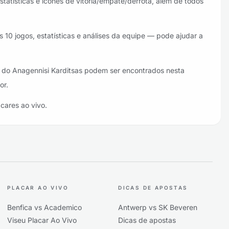
tatísticas e ícones de vitória/empate/derrota, além de todos
s 10 jogos, estatísticas e análises da equipe — pode ajudar a
es do Anagennisi Karditsas podem ser encontrados nesta
or.
acares ao vivo.
PLACAR AO VIVO
DICAS DE APOSTAS
Benfica vs Academico
Antwerp vs SK Beveren
Viseu Placar Ao Vivo
Dicas de apostas