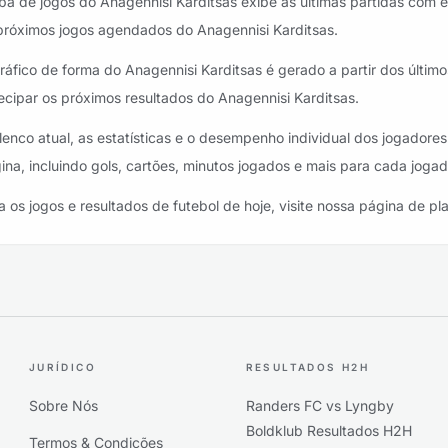
ba de jogos do Anagennisi Karditsas exibe as últimas partidas com es
próximos jogos agendados do Anagennisi Karditsas.
ráfico de forma do Anagennisi Karditsas é gerado a partir dos último
ecipar os próximos resultados do Anagennisi Karditsas.
lenco atual, as estatísticas e o desempenho individual dos jogador
ina, incluindo gols, cartões, minutos jogados e mais para cada jogad
a os jogos e resultados de futebol de hoje, visite nossa página de pl
JURÍDICO
RESULTADOS H2H
Sobre Nós
Randers FC vs Lyngby
Boldklub Resultados H2H
Termos & Condições