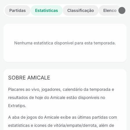
Partidas
Estatísticas
Classificação
Elenco
D
Nenhuma estatística disponível para esta temporada.
SOBRE AMICALE
Placares ao vivo, jogadores, calendário da temporada e
resultados de hoje do Amicale estão disponíveis no
Extratips.
A aba de jogos do Amicale exibe as últimas partidas com
estatísticas e ícones de vitória/empate/derrota, além de