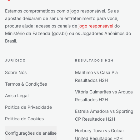
Estamos comprometidos com o jogo responsável. Se as
apostas deixaram de ser um entretenimento para você,
procure ajuda: acesse os canais de
jogo responsável
do
Ministério da Fazenda (gov.br) ou os Jogadores Anônimos do
Brasil.
JURÍDICO
RESULTADOS H2H
Sobre Nós
Marítimo vs Casa Pia
Resultados H2H
Termos & Condições
Vitória Guimarães vs Arouca
Aviso Legal
Resultados H2H
Política de Privacidade
Estrela Amadora vs Sporting
Política de Cookies
CP Resultados H2H
Horbury Town vs Golcar
Configurações de análise
United Resultados H2H