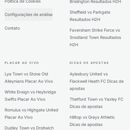
Política de Cookies
Brislington Resultados H2H
Sheffield vs Parkgate
Configurações de análise
Resultados H2H
Contato
Faversham Strike Force vs
Snodland Town Resultados
H2H
PLACAR AO VIVO
DICAS DE APOSTAS
Lye Town vs Stone Old
Aylesbury United vs
Alleynians Placar Ao Vivo
Flackwell Heath FC Dicas de
apostas
White Ensign vs Heybridge
Swifts Placar Ao Vivo
Thetford Town vs Yaxley FC
Dicas de apostas
Romulus vs Highgate United
Placar Ao Vivo
Hilltop vs Grays Athletic
Dicas de apostas
Dudley Town vs Droitwich