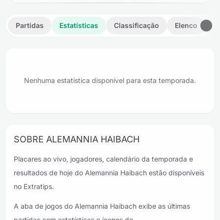
Partidas
Estatísticas
Classificação
Elenco
D
Nenhuma estatística disponível para esta temporada.
SOBRE ALEMANNIA HAIBACH
Placares ao vivo, jogadores, calendário da temporada e
resultados de hoje do Alemannia Haibach estão disponíveis
no Extratips.
A aba de jogos do Alemannia Haibach exibe as últimas
partidas com estatísticas e ícones de